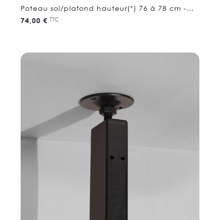
Poteau sol/plafond hauteur(*) 76 à 78 cm -
Etagere séparation
TTC
74,00 €