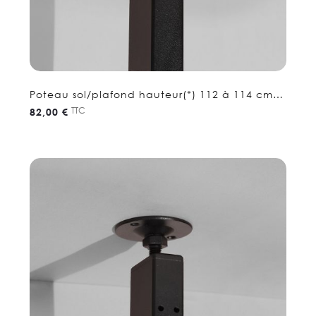
Poteau sol/plafond hauteur(*) 112 à 114 cm -
Etagere séparation
TTC
82,00 €