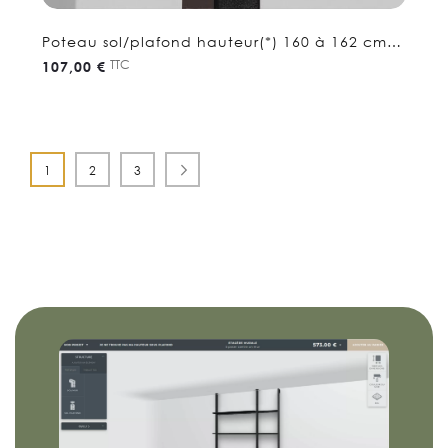
Poteau sol/plafond hauteur(*) 160 à 162 cm -
Etagere séparation
TTC
107,00 €
Page
Vous lisez actuellement la page
Page
Page
Page
Suivant
1
2
3