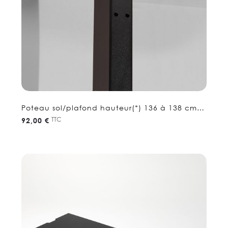
Poteau sol/plafond hauteur(*) 136 à 138 cm -
Etagere séparation
TTC
92,00 €