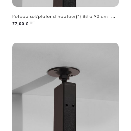
Poteau sol/plafond hauteur(*) 88 à 90 cm -
Etagere séparation
TTC
77,00 €