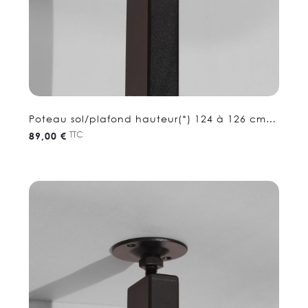
Poteau sol/plafond hauteur(*) 124 à 126 cm -
Etagere séparation
TTC
89,00 €