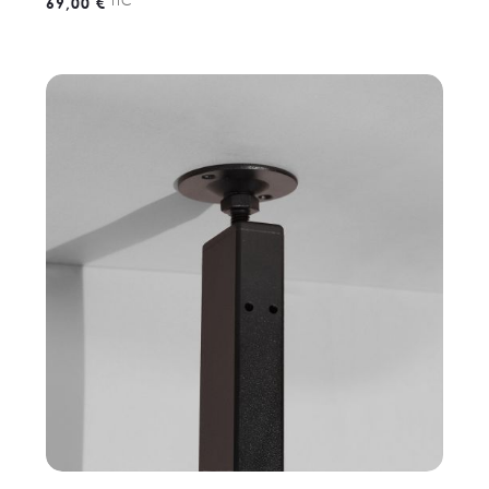
TTC
69,00 €