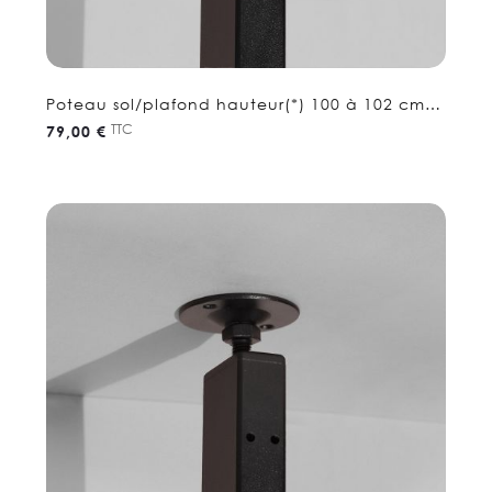
Poteau sol/plafond hauteur(*) 100 à 102 cm -
Etagere séparation
TTC
79,00 €