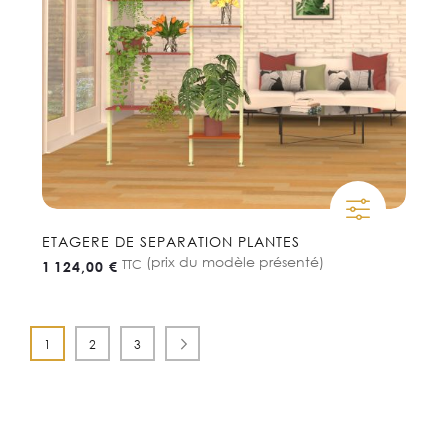
ETAGERE DE SEPARATION PLANTES
(prix du modèle présenté)
TTC
1 124,00 €
Page
Vous lisez actuellement la page
Page
Page
Page
Suivant
1
2
3