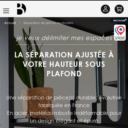
Basculer
Se
la
connecter
Accueil
Séparation de pièces modulable
navigation
je veux délimiter mes espaces
LA SÉPARATION AJUSTÉE À
VOTRE HAUTEUR SOUS
PLAFOND
Une séparation de pièce(s) durable, évolutive
fabriquée en France
En acier, matériau robuste indéformable pour
un design élégant et épuré