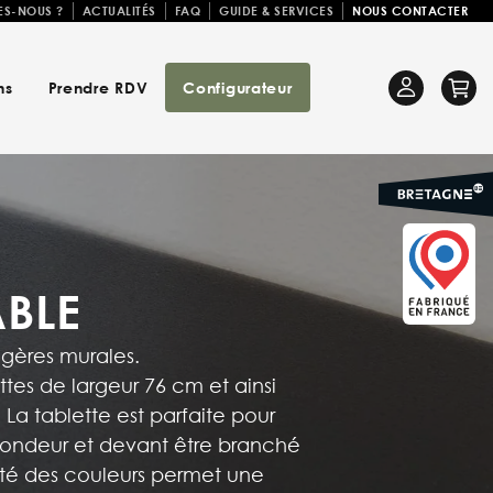
ES-NOUS ?
ACTUALITÉS
FAQ
GUIDE & SERVICES
NOUS CONTACTER
ns
Prendre RDV
Configurateur
Se
Ca
connecter
ÂBLE
agères murales.
es de largeur 76 cm et ainsi
a tablette est parfaite pour
rofondeur et devant être branché
été des couleurs permet une