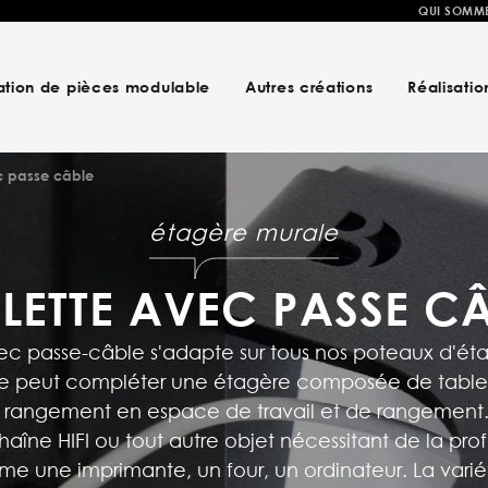
QUI SOMM
ation de pièces modulable
Autres créations
Réalisatio
c passe câble
étagère murale
LETTE AVEC PASSE C
ec passe-câble s'adapte sur tous nos poteaux d'ét
e peut compléter une étagère composée de tablett
 rangement en espace de travail et de rangement. L
haîne HIFI ou tout autre objet nécessitant de la p
me une imprimante, un four, un ordinateur. La vari