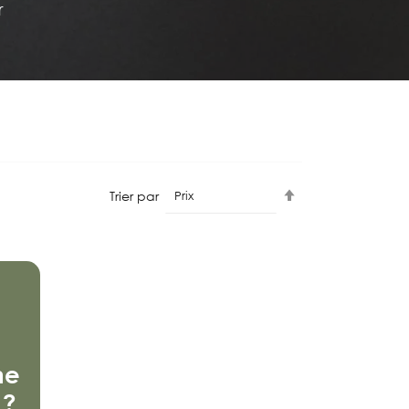
r
Par
Trier par
ordre
décroissant
ne
 ?