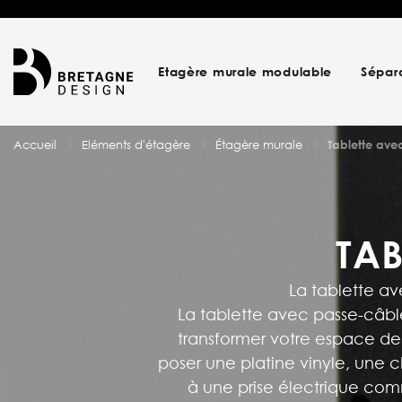
Etagère murale modulable
Sépar
Accueil
Eléments d'étagère
Étagère murale
Tablette ave
TAB
La tablette av
La tablette avec passe-câbl
transformer votre espace de
poser une platine vinyle, une c
à une prise électrique com