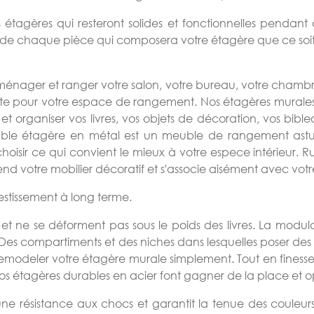
s étagères qui resteront solides et fonctionnelles penda
on de chaque pièce qui composera votre étagère que ce soit
nager et ranger votre salon, votre bureau, votre chambre 
faite pour votre espace de rangement. Nos étagères murale
 organiser vos livres, vos objets de décoration, vos bibleo
le étagère en métal est un meuble de rangement astucieu
isir ce qui convient le mieux à votre espece intérieur. Ru
rend votre mobilier décoratif et s'associe aisément avec vot
vestissement à long terme.
r et ne se déforment pas sous le poids des livres. La modul
 compartiments et des niches dans lesquelles poser des p
odeler votre étagère murale simplement. Tout en finesse
 nos étagères durables en acier font gagner de la place et
ne résistance aux chocs et garantit la tenue des couleur