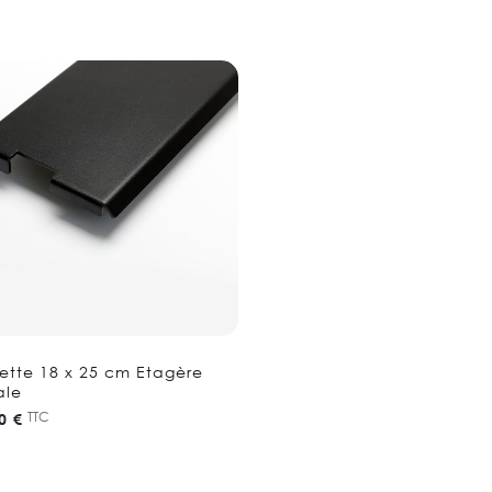
ette 18 x 25 cm Etagère
ale
TTC
0 €