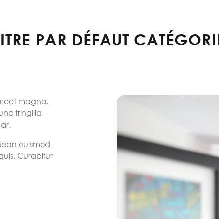
TITRE PAR DÉFAUT CATÉGORI
laoreet magna.
nc fringilla
nar.
 Aenean euismod
quis. Curabitur