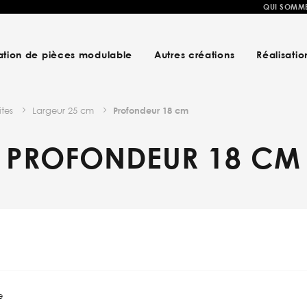
QUI SOMM
ation de pièces modulable
Autres créations
Réalisatio
ites
Largeur 25 cm
Profondeur 18 cm
PROFONDEUR 18 CM
e