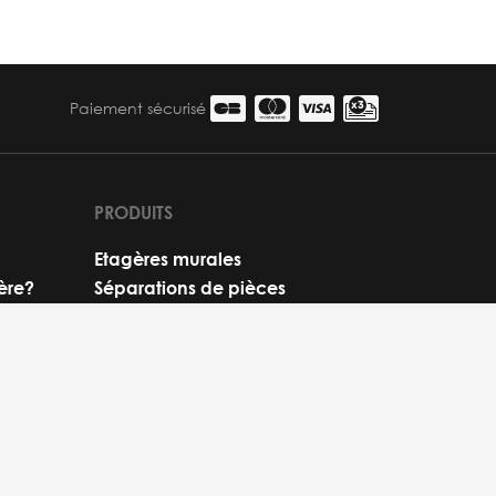
Paiement sécurisé
PRODUITS
Etagères murales
ère?
Séparations de pièces
Eléments d'étagère
Pièces
Nos autres créations
Notre sélection de couleurs
Configurateur