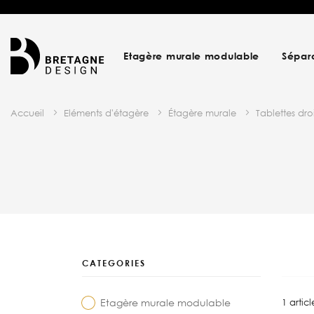
Etagère murale modulable
Sépar
Accueil
Eléments d'étagère
Étagère murale
Tablettes dro
CATEGORIES
Etagère murale modulable
1
articl