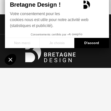
Suivez-nous
Lieu-dit Millé, D27, 35520 Melesse
02 23 47 24 34
Contactez-nous