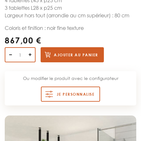
4 tablettes L45 x p25 cm
3 tablettes L28 x p25 cm
Largeur hors tout (arrondie au cm supérieur) : 80 cm
Coloris et finition : noir fine texture
867,00 €
AJOUTER AU PANIER
Ou modifier le produit avec le configurateur
JE PERSONNALISE
Skip
to
the
end