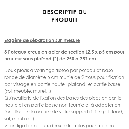
the
DESCRIPTIF DU
beginning
of
PRODUIT
the
images
gallery
Etagère de séparation sur-mesure
3 Poteaux creux en acier de section L2,5 x p5 cm pour
hauteur sous plafond (*) de 250 à 252 cm
Deux pieds à vérin tige filetée par poteau et base
ronde de diamètre 6 cm munie de 2 trous pour fixation
par vissage en partie haute (plafond) et partie basse
(sol, meuble, muret...).
Quincaillerie de fixation des bases des pieds en partie
haute et en partie basse non fournie et à adapter en
fonction de la nature de votre support rigide (plafond,
sol, meuble...)
Vérin tige filetée aux deux extrémités pour mise en