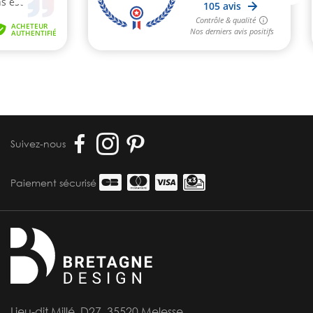
Suivez-nous
Paiement sécurisé
Lieu-dit Millé, D27, 35520 Melesse