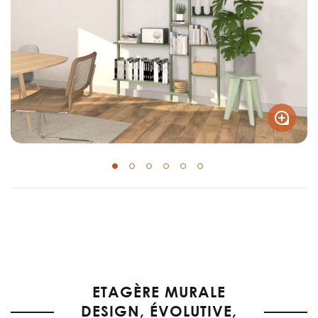
Skip
to
the
beginning
of
the
ETAGÈRE MURALE
images
DESIGN, ÉVOLUTIVE,
gallery