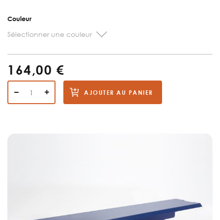
Couleur
Sélectionner une couleur
164,00 €
AJOUTER AU PANIER
Skip
to
the
end
of
the
images
gallery