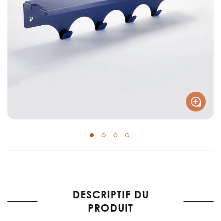
Skip
to
the
DESCRIPTIF DU
beginning
of
PRODUIT
the