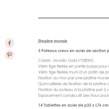
beginning
of
the
images
gallery
Etagère murale
3 Poteaux creux en acier de section p
Coloris : Anodic Gold n°280H2
Vérin tige filetée en partie basse pour
Vérin tige filetée muni d'un patin de p
Fixation au mur par une platine murale
Quincaillerie de fixation de la platin
Fixation du poteau à la platine par 2
Espacement consécutif des trous pour 
14 Tablettes en acier de p25 x L76 c