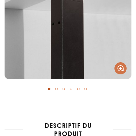
Skip
to
the
DESCRIPTIF DU
beginning
of
PRODUIT