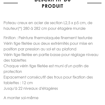
of
PRODUIT
the
images
gallery
Poteau creux en acier de section L2,5 x p5 cm, de
hauteur(*) 280 à 282 cm pour étagère murale
Finition : Peinture thermolaquée finement texturée
Vérin tige filetée aux deux extrémités pour mise en
position par pression au sol et au plafond
Vérin tige filetée en partie basse pour réglage niveau
des tablettes
Chaque vérin tige filetée est muni d'un patin de
protection
Espacement consécutif des trous pour fixation des
tablettes : 12 cm
Jusqu'à 22 niveaux d'étagères
A monter soi-même