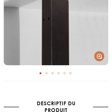
Skip
to
the
DESCRIPTIF DU
beginning
of
PRODUIT