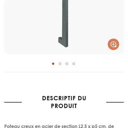
Skip
to
the
DESCRIPTIF DU
beginning
of
PRODUIT
the
images
gallery
Poteau creux en acier de section L2,5 x p5 cm, de