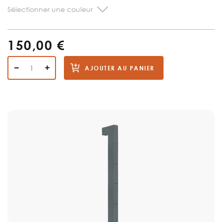
Sélectionner une couleur
150,00 €
AJOUTER AU PANIER
Skip
to
the
end
of
the
images
gallery