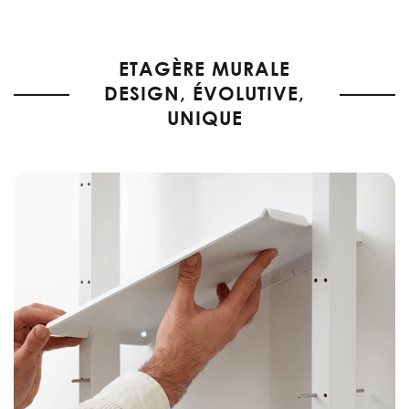
beginning
of
the
ETAGÈRE MURALE
images
DESIGN, ÉVOLUTIVE,
gallery
UNIQUE