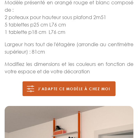
Modèle présenté en orangé rouge et blanc composé
de :
2 poteaux pour hauteur sous plafond 2m51
5 tablettes p25 cm L76 cm
1 tablette p18 cm L76 cm
Largeur hors tout de l'étagère (arrondie au centimètre
supérieur) : 81cm
Modifiez les dimensions et les couleurs en fonction de
votre espace et de votre décoration
J’ADAPTE CE MODÈLE À CHEZ MOI
Skip
to
the
end
of