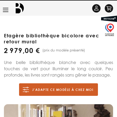
Basculer
Se
la
connecter
navigation
Etagère bibliothèque bicolore avec
retour mural
2 979,00 €
(prix du modèle présenté)
Une belle bibliothèque blanche avec quelques
touches de vert pour illuminer le long couloir. Peu
profonde, les livres sont rangés sans gêner le passage.
J’ADAPTE CE MODÈLE À CHEZ MOI
Skip
to