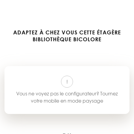
Skip
to
the
beginning
of
ADAPTEZ À CHEZ VOUS CETTE ÉTAGÈRE
the
BIBLIOTHÈQUE BICOLORE
images
gallery
Vous ne voyez pas le configurateur? Tournez
votre mobile en mode paysage